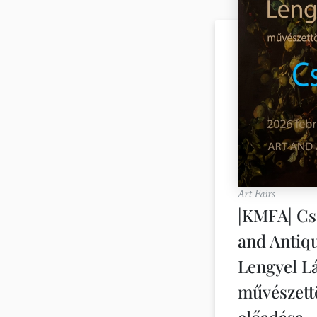
Art Fairs
|KMFA| Cs
and Antiq
Lengyel L
művészett
előadása