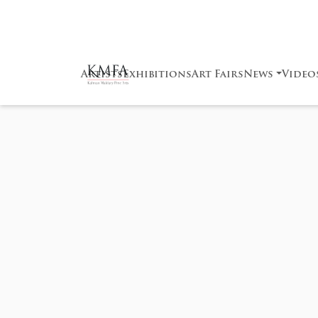
Artists
Exhibitions
Art Fairs
News
Video