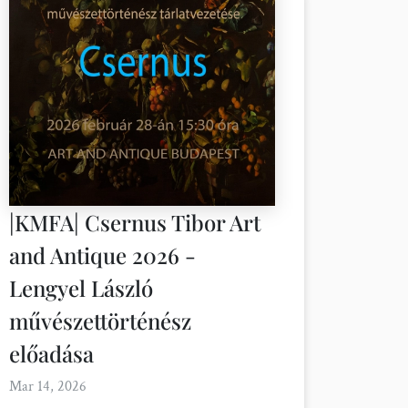
|KMFA| Csernus Tibor Art
and Antique 2026 -
Lengyel László
művészettörténész
előadása
Mar 14, 2026