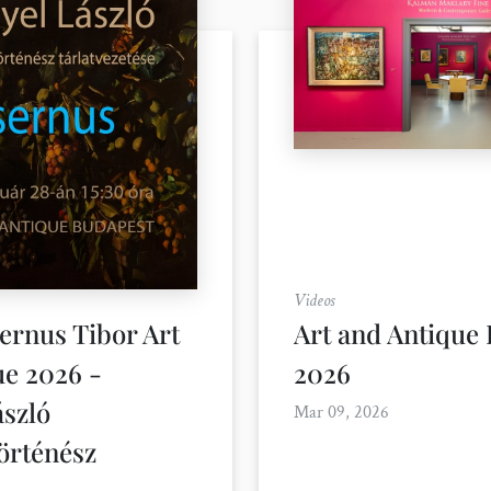
Videos
ernus Tibor Art
Art and Antique
ue 2026 -
2026
ászló
Mar 09, 2026
örténész