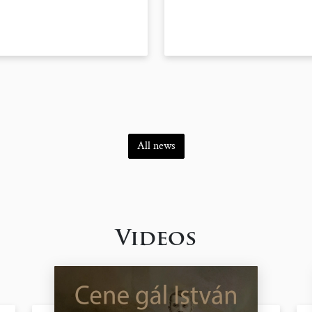
All news
Videos