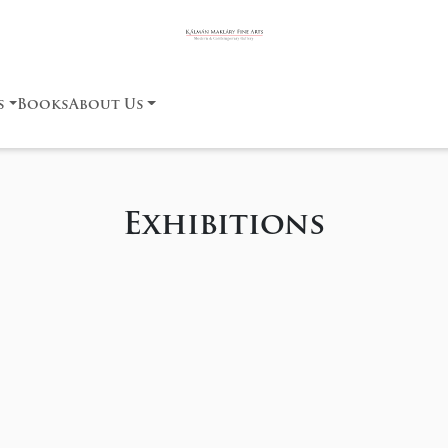
s
Books
About Us
Exhibitions