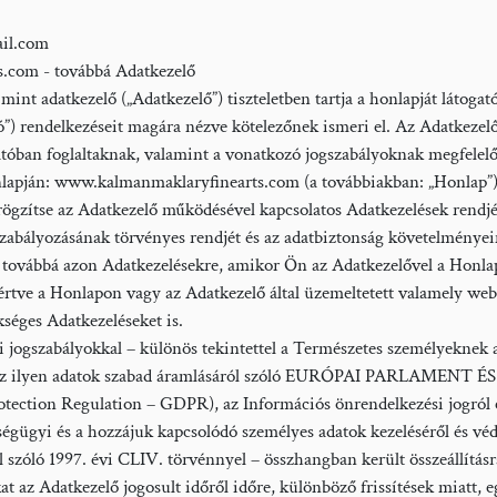
ail.com
.com - továbbá Adatkezelő
datkezelő („Adatkezelő”) tiszteletben tartja a honlapját látogatók
ató”) rendelkezéseit magára nézve kötelezőnek ismeri el. Az Adatkezelő
ztatóban foglaltaknak, valamint a vonatkozó jogszabályoknak megfelelo
lapján: www.kalmanmaklaryfinearts.com (a továbbiakban: „Honlap”) mu
 rögzítse az Adatkezelő működésével kapcsolatos Adatkezelések rendj
zabályozásának törvényes rendjét és az adatbiztonság követelményeine
̋, továbbá azon Adatkezelésekre, amikor Ön az Adatkezelővel a Honl
eleértve a Honlapon vagy az Adatkezelő által üzemeltetett valamely webo
̈kséges Adatkezeléseket is.
mi jogszabályokkal – különös tekintettel a Természetes személyeknek 
l és az ilyen adatok szabad áramlásáról szóló EURÓPAI PARLAMENT
n Regulation – GDPR), az Információs önrendelkezési jogról és a
égügyi és a hozzájuk kapcsolódó személyes adatok kezeléséről és véd
l szóló 1997. évi CLIV. törvénnyel – összhangban került összeállítás
 az Adatkezelő jogosult időről időre, különböző frissítések miatt, e