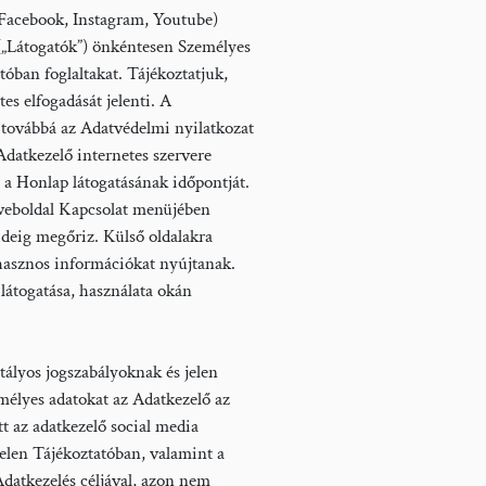
(Facebook, Instagram, Youtube)
 („Látogatók”) önkéntesen Személyes
tóban foglaltakat. Tájékoztatjuk,
tes elfogadását jelenti. A
, továbbá az Adatvédelmi nyilatkozat
 Adatkezelő internetes szervere
 a Honlap látogatásának időpontját.
a weboldal Kapcsolat menüjében
ideig megőriz. Külső oldalakra
hasznos információkat nyújtanak.
 látogatása, használata okán
atályos jogszabályoknak és jelen
emélyes adatokat az Adatkezelő az
lett az adatkezelő social media
elen Tájékoztatóban, valamint a
datkezelés céljával, azon nem