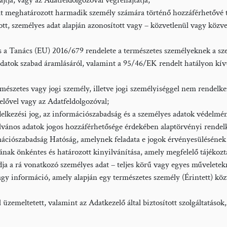
ajtja, vagy az Adatfeldolgozóval végrehajtatja;
t meghatározott harmadik személy számára történő hozzáférhetővé t
tt, személyes adat alapján azonosított vagy – közvetlenül vagy közv
a Tanács (EU) 2016/679 rendelete a természetes személyeknek a szem
n adatok szabad áramlásáról, valamint a 95/46/EK rendelt hatályon kívül
észetes vagy jogi személy, illetve jogi személyiséggel nem rendelk
elővel vagy az Adatfeldolgozóval;
delkezési jog, az információszabadság és a személyes adatok védelmé
yilvános adatok jogos hozzáférhetősége érdekében alaptörvényi rend
ószabadság Hatóság, amelynek feladata e jogok érvényesülésének elle
ának önkéntes és határozott kinyilvánítása, amely megfelelő tájékoz
adja a rá vonatkozó személyes adat – teljes körű vagy egyes műveletekr
gy információ, amely alapján egy természetes személy (Érintett) ko
al üzemeltetett, valamint az Adatkezelő által biztosított szolgáltatás