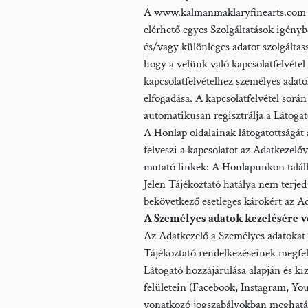
A www.kalmanmaklaryfinearts.com we
elérhető egyes Szolgáltatások igény
és/vagy különleges adatot szolgálta
hogy a velünk való kapcsolatfelvétel s
kapcsolatfelvételhez személyes adatok
elfogadása. A kapcsolatfelvétel sora
automatikusan regisztrálja a Látogató
A Honlap oldalainak látogatottságát 
felveszi a kapcsolatot az Adatkezelőve
mutató linkek: A Honlapunkon találh
Jelen Tájékoztató hatálya nem terjed k
bekövetkező esetleges károkért az A
A Személyes adatok kezelésére 
Az Adatkezelő a Személyes adatokat a j
Tájékoztató rendelkezéseinek megfe
Látogató hozzájárulása alapján és 
felületein (Facebook, Instagram, Yout
vonatkozó jogszabályokban meghatároz