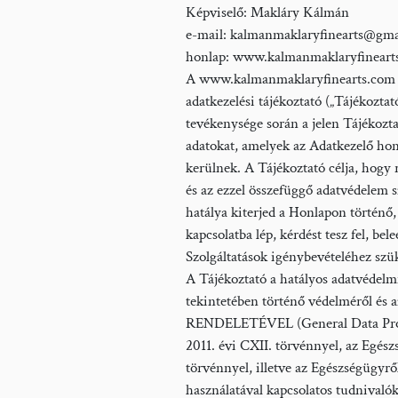
Képviselő: Makláry Kálmán
e-mail: kalmanmaklaryfinearts@gm
honlap: www.kalmanmaklaryfinearts
A www.kalmanmaklaryfinearts.com mint a
adatkezelési tájékoztató („Tájékozt
tevékenysége során a jelen Tájéko
adatokat, amelyek az Adatkezelő hon
kerülnek. A Tájékoztató célja, hogy
és az ezzel összefüggő adatvédelem s
hatálya kiterjed a Honlapon történo
kapcsolatba lép, kérdést tesz fel, b
Szolgáltatások igénybevételéhez szu
A Tájékoztató a hatályos adatvédel
tekintetében történő védelmérő
RENDELETÉVEL (General Data Protectio
2011. évi CXII. törvénnyel, az Egészs
törvénnyel, illetve az Egészségügyrő
használatával kapcsolatos tudnivalókat