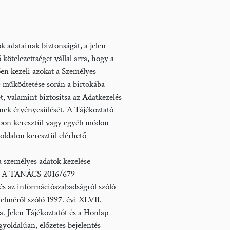
 adatainak biztonságát, a jelen
 kötelezettséget vállal arra, hogy a
̋en kezeli azokat a Személyes
̋ködtetése során a birtokába
ét, valamint biztosítsa az Adatkezelés
k érvényesülését. A Tájékoztató
apon keresztül vagy egyéb módon
ldalon keresztül elérhető
a személyes adatok kezelése
 ÉS A TANÁCS 2016/679
z információszabadságról szóló
elméről szóló 1997. évi XLVII.
ra. Jelen Tájékoztatót és a Honlap
gyoldalúan, előzetes bejelentés