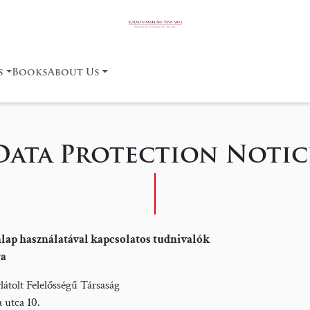
s
Books
About Us
Data Protection Notic
onlap használatával kapcsolatos tudnivalók
ya
átolt Felelősségű Társaság
 utca 10.