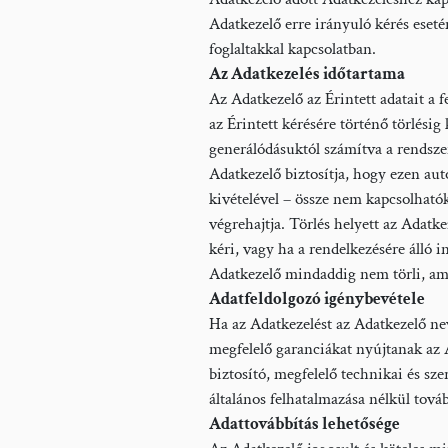
Adatkezelő erre irányuló kérés eseté
foglaltakkal kapcsolatban.
Az Adatkezelés időtartama
Az Adatkezelő az Érintett adatait a fe
az Érintett kérésére történő törl
generálódásuktól számítva a rendsz
Adatkezelő biztosítja, hogy ezen auto
kivételével – össze nem kapcsolhatók
végrehajtja. Törlés helyett az Adatkez
kéri, vagy ha a rendelkezésére álló i
Adatkezelő mindaddig nem törli, amedd
Adatfeldolgozó igénybevétele
Ha az Adatkezelést az Adatkezelő nev
megfelelő garanciákat nyújtanak az 
biztosító, megfelelő technikai és sz
általános felhatalmazása nélkül to
Adattovábbítás lehetősége