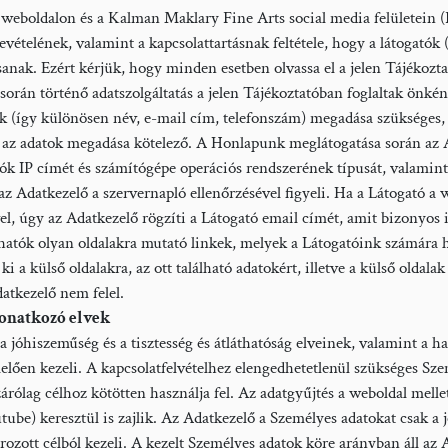
boldalon és a Kalman Maklary Fine Arts social media felületein 
bevételének, valamint a kapcsolattartásnak feltétele, hogy a látogatók
ssanak. Ezért kérjük, hogy minden esetben olvassa el a jelen Tájékozta
orán történő adatszolgáltatás a jelen Tájékoztatóban foglaltak önkén
 (így különösen név, e-mail cím, telefonszám) megadása szükséges
́n az adatok megadása kötelező. A Honlapunk meglátogatása során az
k IP címét és számítógépe operációs rendszerének típusát, valamint
az Adatkezelő a szervernapló ellenőrzésével figyeli. Ha a Látogató 
l, úgy az Adatkezelő rögzíti a Látogató email címét, amit bizonyos 
atók olyan oldalakra mutató linkek, melyek a Látogatóink számára 
i a külső oldalakra, az ott található adatokért, illetve a külső oldalak
datkezelő nem felel.
vonatkozó elvek
óhiszeműség és a tisztesség és átláthatóság elveinek, valamint a h
lelően kezeli. A kapcsolatfelvételhez elengedhetetlenül szükséges Sz
kizárólag célhoz kötötten használja fel. Az adatgyűjtés a weboldal mel
ube) keresztül is zajlik. Az Adatkezelő a Személyes adatokat csak a j
ott célból kezeli. A kezelt Személyes adatok köre arányban áll az A