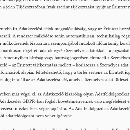
n a jelen Tájékoztatóban írtak szerint tájékoztatást nyújt az Érintett
ntebb írt Adatkezelési célok megvalósulásáig, vagy az Érintett hozzáj
ésig kezeli. A rendszer működése során automatikusan, technikailag rögzí
er működésének biztosítása szempontjából indokolt időtartamig keru
matikusan rögzített adatok egyéb Személyes adatokkal – a jogszabály á
. Amennyiben bíróság vagy hatóság jogerősen elrendeli a Személyes ada
elő – az Érintett tájékoztatása mellett – korlátozza a Személyes adat f
nformációk alapján feltételezhető, hogy a törlés sértené az Érintett 
ig fennáll az az Adatkezelési cél, amely a Személyes adat törlését k
ében más végzi el, az Adatkezelő kizárólag olyan Adatfeldolgozók
Adatkezelés GDPR-ban foglalt követelményeinek való megfelelését és
ervezési intézkedések végrehajtására. Az Adatfeldolgozó az Adatkezelő
vábbi adatfeldolgozót nem vehet igénybe.