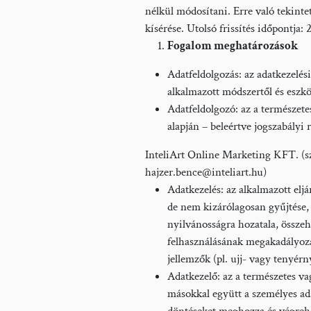
nélkül módosítani. Erre való tekint
kísérése. Utolsó frissítés időpontja
Fogalom meghatározások
Adatfeldolgozás: az adatkezelési
alkalmazott módszertől és eszko
Adatfeldolgozó: az a természete
alapján – beleértve jogszabályi r
InteliArt Online Marketing KFT. (sz
hajzer.bence@inteliart.hu)
Adatkezelés: az alkalmazott eljár
de nem kizárólagosan gyűjtése, fe
nyilvánosságra hozatala, összeh
felhasználásának megakadályozá
jellemzők (pl. ujj- vagy tenyérn
Adatkezelő: az a természetes va
másokkal együtt a személyes ada