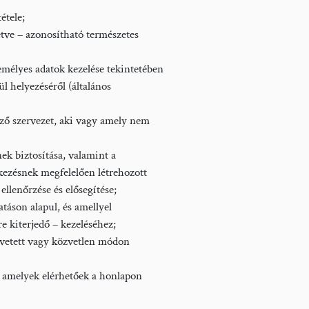
étele;
etve – azonosítható természetes
élyes adatok kezelése tekintetében
 helyezéséről (általános
ező szervezet, aki vagy amely nem
nek biztosítása, valamint a
elkezésnek megfelelően létrehozott
nőrzése és elősegítése;
tatáson alapul, és amellyel
e kiterjedő – kezeléséhez;
̈zvetett vagy közvetlen módon
ok, amelyek elérhetőek a honlapon