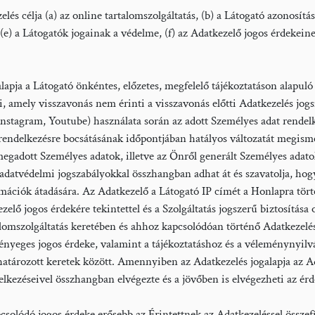
lés célja (a) az online tartalomszolgáltatás, (b) a Látogató azonosítás
e, (e) a Látogatók jogainak a védelme, (f) az Adatkezelő jogos érdekeine
ja a Látogató önkéntes, előzetes, megfelelő tájékoztatáson alapuló
i, amely visszavonás nem érinti a visszavonás előtti Adatkezelés jogsz
nstagram, Youtube) használata során az adott Személyes adat rendelkeze
endelkezésre bocsátásának időpontjában hatályos változatát megisme
megadott Személyes adatok, illetve az Önről generált Személyes adatok
atvédelmi jogszabályokkal összhangban adhat át és szavatolja, hogy m
́ciók átadására. Az Adatkezelő a Látogató IP címét a Honlapra törté
lő jogos érdekére tekintettel és a Szolgáltatás jogszerű biztosítása o
rtalomszolgáltatás keretében és ahhoz kapcsolódóan történő Adatkezele
 lényeges jogos érdeke, valamint a tájékoztatáshoz és a véleménynyilva
eghatározott keretek között. Amennyiben az Adatkezelés jogalapja az A
zéseivel összhangban elvégezte és a jövőben is elvégezheti az érd
olódó jogos érdeke erősebb az Érintettnek az Adatkezeléssel összefü