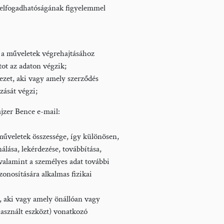
sok elfogadhatóságának figyelemmel
 a műveletek végrehajtásához
atot az adaton végzik;
ezet, aki vagy amely szerződés
ását végzi;
jzer Bence e-mail:
̋veletek összessége, így különösen,
lása, lekérdezése, továbbítása,
, valamint a személyes adat további
zonosítására alkalmas fizikai
, aki vagy amely önállóan vagy
használt eszközt) vonatkozó