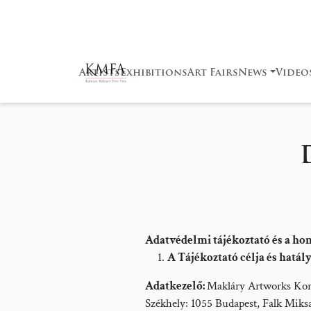
Artists
Exhibitions
Art Fairs
News
Video
Adatvédelmi tájékoztató és a h
A Tájékoztató célja és hatál
Adatkezelő:
Makláry Artworks Korl
Székhely: 1055 Budapest, Falk Miksa