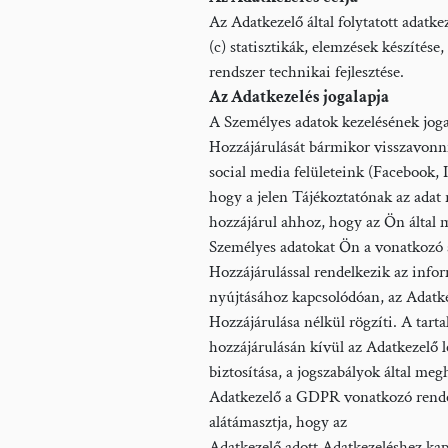
Az Adatkezelő által folytatott adatkeze
(c) statisztikák, elemzések készítés
rendszer technikai fejlesztése.
Az Adatkezelés jogalapja
A Személyes adatok kezelésének jogalap
Hozzájárulását bármikor visszavonn
social media felületeink (Facebook, I
hogy a jelen Tájékoztatónak az adat r
hozzájárul ahhoz, hogy az Ön által 
Személyes adatokat Ön a vonatkozó ad
Hozzájárulással rendelkezik az informa
nyújtásához kapcsolódóan, az Adatkeze
Hozzájárulása nélkül rögzíti. A ta
hozzájárulásán kívül az Adatkezelő
biztosítása, a jogszabályok által m
Adatkezelő a GDPR vonatkozó rendelke
alátámasztja, hogy az
Adatkezelő adott Adatkezeléshez kapcs