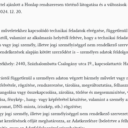
ettel ajánlott a Honlap rendszeresen történő látogatása és a változá
: 2024. 12. 20.
 műveletekhez kapcsolódó technikai feladatok elvégzése, függetlenül
̈ztől, valamint az alkalmazás helyétől feltéve, hogy a technikai felad
s vagy jogi személy, illetve jogi személyiséggel nem rendelkező szerv
endelkezések alapján kötött szerződést is – személyes adatok feldolgoz
ékhely: 2440, Százhalombatta Csalogány utca 19., kapcsolattartó: Ha
ástól függetlenül a személyes adaton végzett bármely művelet vagy mu
lvétele, rögzítése, rendszerezése, tárolása, megváltoztatása, felhaszná
angolása vagy összekapcsolása, zárolása, törlése és megsemmisítése
sa, fénykép-, hang- vagy képfelvétel készítése, valamint a személy a
yomat, DNS-minta, íriszkép, stb.) rögzítése;
gy jogi személy, illetve jogi személyiséggel nem rendelkező szervezet
t kezelésének célját meghatározza, az Adatkezelésre (beleértve a fel