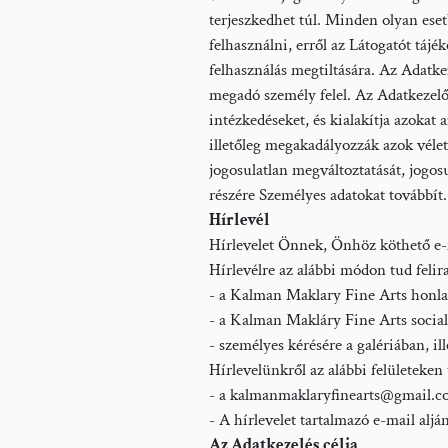
terjeszkedhet túl. Minden olyan esetben
felhasználni, erről az Látogatót tájé
felhasználás megtiltására. Az Adatke
megadó személy felel. Az Adatkezelő
intézkedéseket, és kialakítja azokat 
illetőleg megakadályozzák azok véletl
jogosulatlan megváltoztatását, jogosu
részére Személyes adatokat továbbít.
Hírlevél
Hírlevelet Önnek, Önhöz köthető e-m
Hírlevélre az alábbi módon tud felir
- a Kalman Maklary Fine Arts honla
- a Kalman Makláry Fine Arts social
- személyes kérésére a galériában, i
Hírlevelünkről az alábbi felületeken 
- a kalmanmaklaryfinearts@gmail.com
- A hírlevelet tartalmazó e-mail alján
Az Adatkezelés célja