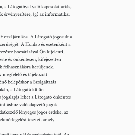
a, a Látogatóval való kapcsolattartás,
k érvényesítése, (g) az informatikai
 Hozzájárulása. A Látogató jogosult a
erűségét. A Honlap és esetenként a
́sre bocsátásával Ön kijelenti,
rte és önkéntesen, kifejezetten
 felhasználásra kerüljenek.
egfelelő és tájékozott
nő belépéskor a Szolgáltatás
kán, a Látogató külön
́s jogalapja lehet a Látogató önkéntes
́nításhoz való alapvető jogok
datkezelő lényeges jogos érdeke, az
ekmérlegelési tesztet, amely
ggő jogainál és szabadságainál. Az