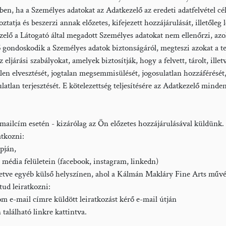
, ha a Személyes adatokat az Adatkezelő az eredeti adatfelvétel céljátó
koztatja és beszerzi annak előzetes, kifejezett hozzájárulását, illetőleg 
zelő a Látogató által megadott Személyes adatokat nem ellenőrzi, azok 
 gondoskodik a Személyes adatok biztonságáról, megteszi azokat a te
az eljárási szabályokat, amelyek biztosítják, hogy a felvett, tárolt, il
en elvesztését, jogtalan megsemmisülését, jogosulatlan hozzáférését, 
latlan terjesztését. E kötelezettség teljesítésére az Adatkezelő mind
ailcím esetén - kizárólag az Ön előzetes hozzájárulásával küldünk.
atkozni:
pján,
 média felületein (facebook, instagram, linkedn)
lletve egyéb külső helyszínen, ahol a Kálmán Makláry Fine Arts művés
tud leiratkozni:
 e-mail címre küldött leiratkozást kérő e-mail útján
 található linkre kattintva.