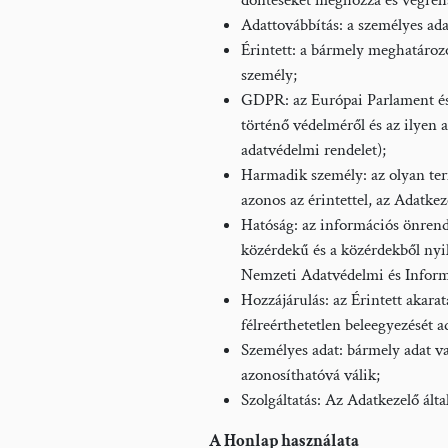
döntéseket meghozza és végreh
Adattovábbítás: a személyes ada
Érintett: a bármely meghatározo
személy;
GDPR: az Európai Parlament és 
történő védelméről és az ilye
adatvédelmi rendelet);
Harmadik személy: az olyan term
azonos az érintettel, az Adatkez
Hatóság: az információs önren
közérdekű és a közérdekből n
Nemzeti Adatvédelmi és Informáci
Hozzájárulás: az Érintett akarat
félreérthetetlen beleegyezését 
Személyes adat: bármely adat va
azonosíthatóvá válik;
Szolgáltatás: Az Adatkezelő ált
A Honlap használata