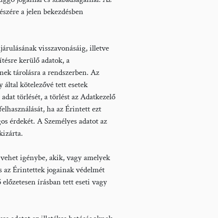
 részére a jelen bekezdésben
árulásának visszavonásáig, illetve
tésre kerülő adatok, a
̈lnek tárolásra a rendszerben. Az
ltal kötelezővé tett esetek
t törlését, a törlést az Adatkezelő
elhasználását, ha az Érintett ezt
jogos érdekét. A Személyes adatot az
izárta.
at vehet igénybe, akik, vagy amelyek
 az Érintettek jogainak védelmét
 előzetesen írásban tett eseti vagy