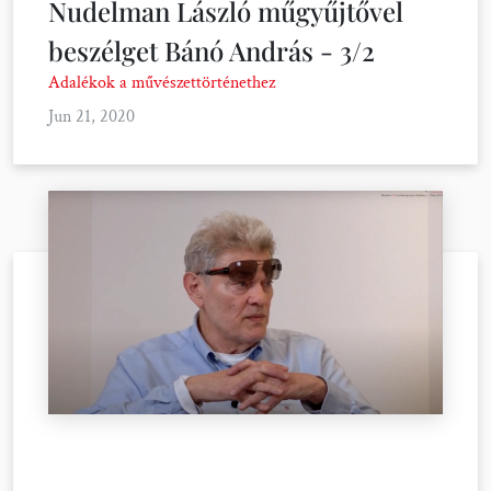
Nudelman László műgyűjtővel
beszélget Bánó András - 3/2
Adalékok a művészettörténethez
Jun 21, 2020