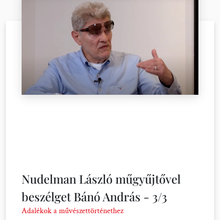
Nudelman László műgyűjtővel
beszélget Bánó András - 3/3
Adalékok a művészettörténethez