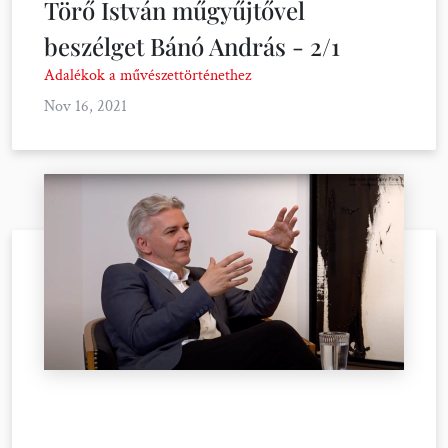
Törő István műgyűjtővel
beszélget Bánó András - 2/1
Adalékok a művészettörténethez
Nov 16, 2021