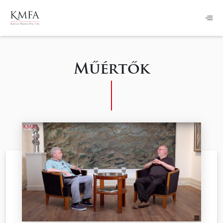
Műértők