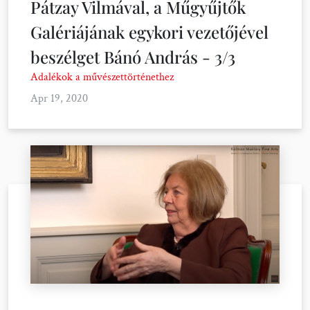
Pátzay Vilmával, a Műgyűjtők
Galériájának egykori vezetőjével
beszélget Bánó András - 3/3
Adalékok a művészettörténethez
Apr 19, 2020