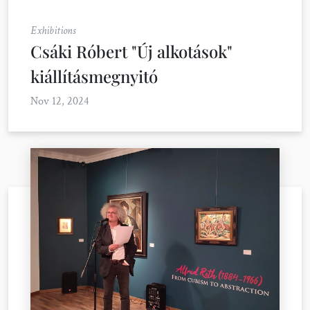
Exhibitions
Csáki Róbert "Új alkotások"
kiállításmegnyitó
Nov 12, 2024