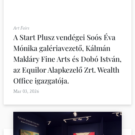
Art Fairs
A Start Plusz vendégei Soós Éva
Mónika galériavezető, Kálmán
Makláry Fine Arts és Dobó István,
az Equilor Alapkezelő Zrt. Wealth
Office igazgatója.
Mar 03, 2026