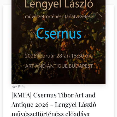
Art Fairs
|KMFA| Csernus Tibor Art and
Antique 2026 - Lengyel László
művészettörténész előadása