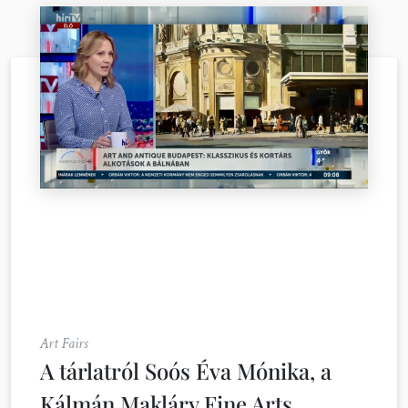
Art Fairs
A tárlatról Soós Éva Mónika, a
Kálmán Makláry Fine Arts