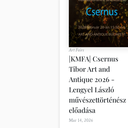
Art Fairs
|KMFA| Csernus
Tibor Art and
Antique 2026 -
Lengyel László
művészettörténész
előadása
Mar 14, 2026