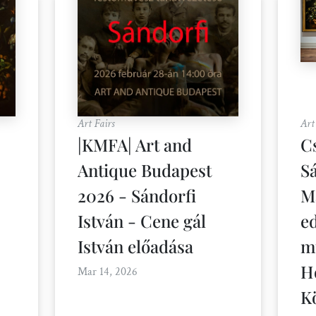
Art Fairs
Art
|KMFA| Art and
C
Antique Budapest
S
2026 - Sándorfi
M
István - Cene gál
ed
István előadása
m
H
Mar 14, 2026
K