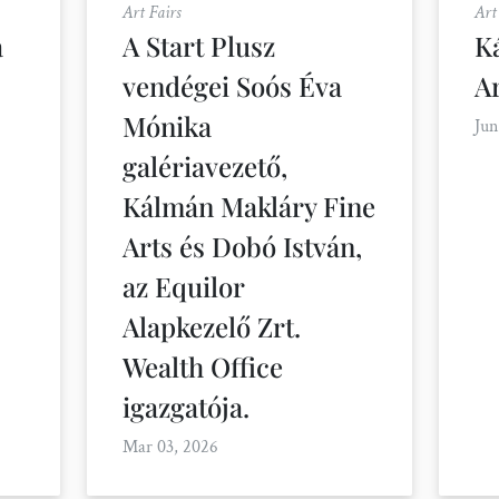
Art Fairs
Art
a
A Start Plusz
K
vendégei Soós Éva
A
Mónika
Jun
galériavezető,
Kálmán Makláry Fine
Arts és Dobó István,
az Equilor
Alapkezelő Zrt.
Wealth Office
igazgatója.
Mar 03, 2026