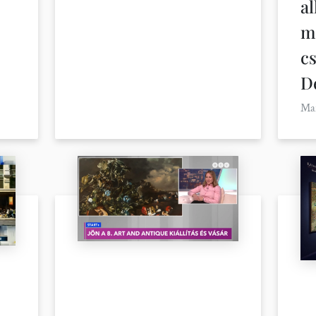
al
m
c
D
Ma