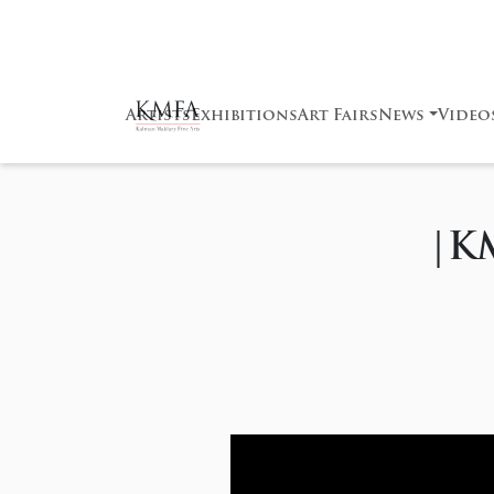
Artists
Exhibitions
Art Fairs
News
Video
|K