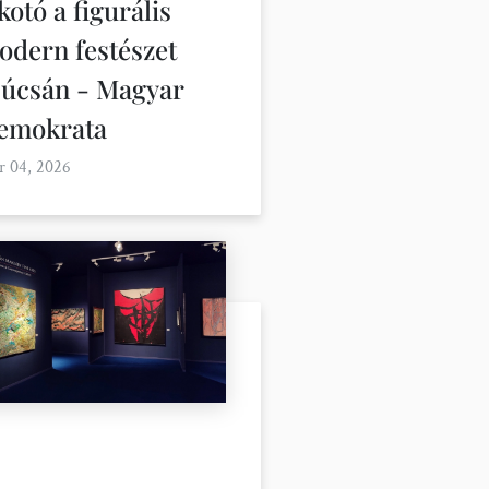
kotó a figurális
odern festészet
súcsán - Magyar
emokrata
r 04, 2026