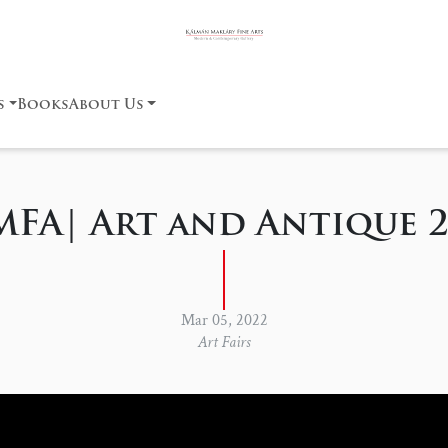
s
Books
About Us
MFA| Art and Antique 2
Mar 05, 2022
Art Fairs