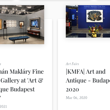
s
Art Fairs
án Makláry Fine
|KMFA| Art and
 Gallery at 'Art &
Antique - Budap
que Budapest
2020
'
Mar 06, 2020
 2021