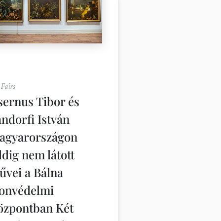
 Fairs
sernus Tibor és
ándorfi István
agyarországon
dig nem látott
űvei a Bálna
onvédelmi
özpontban Két