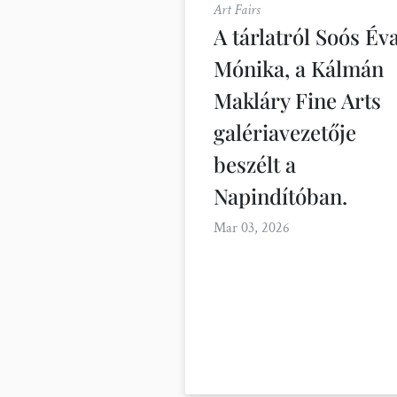
Art Fairs
A tárlatról Soós Év
Mónika, a Kálmán
Makláry Fine Arts
galériavezetője
beszélt a
Napindítóban.
Mar 03, 2026