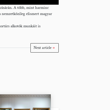
vásárán. A több, mint harminc
 a nemzetközileg elismert magyar
kortárs alkotók munkáit is
Next article