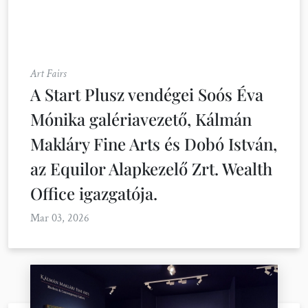
Art Fairs
A Start Plusz vendégei Soós Éva
Mónika galériavezető, Kálmán
Makláry Fine Arts és Dobó István,
az Equilor Alapkezelő Zrt. Wealth
Office igazgatója.
Mar 03, 2026