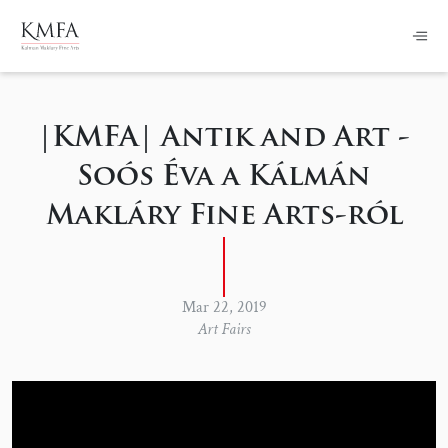
|KMFA| Antik and Art -
Soós Éva a Kálmán
Makláry Fine Arts-ról
Mar 22, 2019
Art Fairs