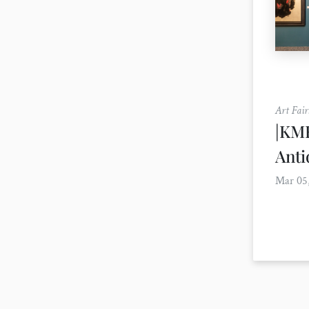
Art Fair
|KMF
Anti
Mar 05