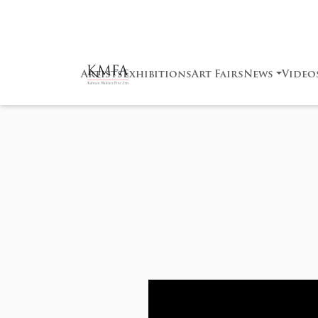
Artists
Exhibitions
Art Fairs
News
Video