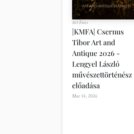
Art Fairs
|KMFA| Csernus
Tibor Art and
Antique 2026 -
Lengyel László
művészettörténész
előadása
Mar 14, 2026