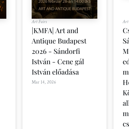
Art Fairs
Art
|KMFA| Art and
C
Antique Budapest
S
2026 - Sándorfi
M
István - Cene gál
ed
István előadása
m
H
Mar 14, 2026
K
al
m
c