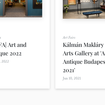
s
Art Fairs
A| Art and
Kálmán Makláry 
que 2022
Arts Gallery at '
Antique Budapes
, 2022
2021'
Jun 10, 2021