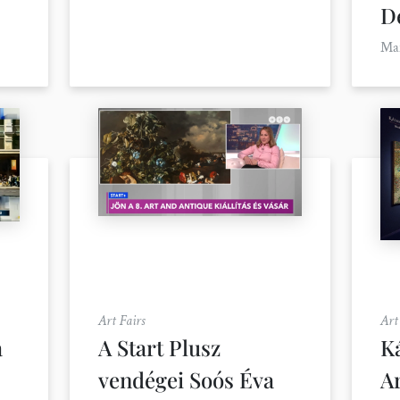
D
Ma
Art Fairs
Art
a
A Start Plusz
K
vendégei Soós Éva
A