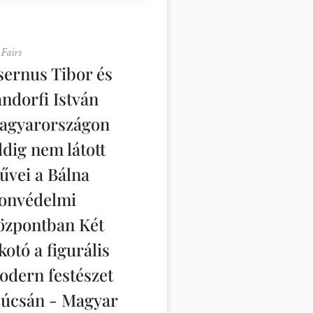
 Fairs
sernus Tibor és
ándorfi István
agyarországon
dig nem látott
űvei a Bálna
onvédelmi
özpontban Két
kotó a figurális
odern festészet
súcsán - Magyar