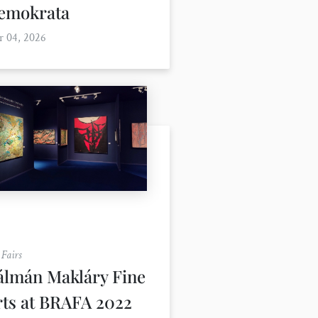
emokrata
r 04, 2026
 Fairs
álmán Makláry Fine
rts at BRAFA 2022