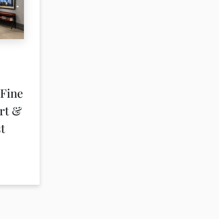
Fine
Art &
t