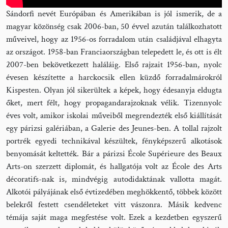
Sándorfi nevét Európában és Amerikában is jól ismerik, de a
magyar közönség csak 2006-ban, 50 évvel azután találkozhatott
műveivel, hogy az 1956-os forradalom után családjával elhagyta
az országot. 1958-ban Franciaországban telepedett le, és ott is élt
2007-ben bekövetkezett haláláig. Első rajzait 1956-ban, nyolc
évesen készítette a harckocsik ellen küzdő forradalmárokról
Kispesten. Olyan jól sikerültek a képek, hogy édesanyja eldugta
őket, mert félt, hogy propagandarajzoknak vélik. Tizennyolc
éves volt, amikor iskolai műveiből megrendezték első kiállítását
egy párizsi galériában, a Galerie des Jeunes-ben. A tollal rajzolt
portrék egyedi technikával készültek, fényképszerű alkotások
benyomását keltették. Bár a párizsi École Supérieure des Beaux
Arts-on szerzett diplomát, és hallgatója volt az École des Arts
décoratifs-nak is, mindvégig autodidaktának vallotta magát.
Alkotói pályájának első évtizedében meghökkentő, többek között
belekről festett csendéleteket vitt vászonra. Másik kedvenc
témája saját maga megfestése volt. Ezek a kezdetben egyszerű