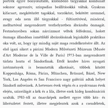
portrék egyre bonyolultabb, különböző tárgyakkal kombinált
sokszor agresszív, színpadias beállításokká váltak. Gyakran
kifacsart, megkötözött tagokkal, torzóként, bekötött szemmel,
avagy oda nem illő tárgyakkal - fültisztítóval, zsinórral,
melltartóval megrendezett testhelyzetben ábrázolta önmagát.
Festményeiben sokan nárcizmust véltek felfedezni, holott
önmaga állandóan ismétlődő ábrázolásának leginkább praktikus
oka volt, az, hogy így mindig saját maga rendelkezésére állt. Az
első igazi sikert a párizsi Modern Művészeti Múzeum (Musée
d’Art Moderne de la Ville de Paris) 1973-ban megrendezett
tárlata hozta el Sándorfinak. Ettől kezdve híres nyugati
intézmények is bemutatták alkotásait, többek között
Koppenhága, Róma, Párizs, München, Brüsszel, Bázel, New
York, Los Angeles és San Francisco nagy galériái adtak helyet
Sándorfi műveinek. A hetvenes évek végén és a nyolcvanas évek
elején, színvilágát a kék és a lila, illetve ezek hideg kombinációi
uralták. 1983-től az önarcképek mellett egyre több kéz- és
lábrészletet festett, illetve megjelentek azok a csendéletek,