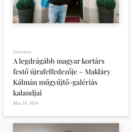
Interviews
A legdrágább magyar kortárs
festő újrafelfedezője – Makláry
Kálmán műgyűjtő-galériás
kalandjai
Mar 24, 2024