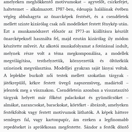
amelyeken meghökkentő motívumokat – agyvelőt, csirkefejet,
haltetemet – alkalmazott. 1987-ben, édesapja halálának évében
végleg abbahagyta az önarcképek festését, és a csendéletek
mellett szinte kizárólag csak női modelleket festett fénykép után.
Ezt a munkamódszert először az 1973-as kiállításra készült
önarcképeknél használta fel, majd ezután kizárólag ily módon
készítette műveit. Az alkotói munkafolyamat a fotózással indult,
melynek része volt a téma megkomponálása, a modellek
megvilágítása, testhelyzetük, környezetük és öltözékük
színeinek megválasztása. Modelljei gyakran saját lányai voltak.
A leplekbe burkolt női testek mellett szokatlan tárgyak -
játékrepülő, kékre festett üvegű napszemüveg, madártoll –
jelentek meg a vásznakon. Csendéletein azonban a visszataszító
tárgyak helyett már főként palackokat és gyümölcsöket –
almákat, narancsokat, barackokat, körtéket - ábrázolt, amelyeken
festékfoltok vagy festett motívumok láthatók. A képek háttere
semleges fal, vagy kartonpapír, ám ezeken a legfinomabb
repedéseket is aprólékosan megfestette. Sándor a festők döntő