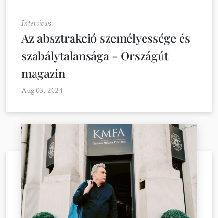
Interviews
Az absztrakció személyessége és
szabálytalansága - Országút
magazin
Aug 03, 2024