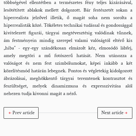
többségével ellentétben a természetes fény teljes kizárásával,
lesötétített ablakok mellett dolgozott. Bár festészetét sokan a
hiperrealista jelzővel illetik, ő magát soha nem sorolta a
hiperrealisták közé. Tökéletes technikai tudással és gondossággal
kivitelezett figurái, tárgyai megtévesztésig valódinak tűnnek,
ám festményein mindig szerepel valami valóságtól eltérő kis
„hiba” - egy-egy szándékosan elmázolt kéz, elmosódó lábfej,
amely megtöri a mű fotószerű hatását. Nem utánozza a
valóságot és nem fest szimbólumokat, képei inkább a két
közelítésmód határán lebegnek. Pontos és végletekig kidolgozott
ábrázolásai, meghökkentő tárgyai teremtenek kontrasztot és
feszültséget, melyek dinamizmusa és expresszivitása alól
nehezen tudja kivonni magát a néző.
Prev article
Next article