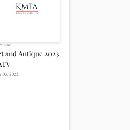
erviews
rt and Antique 2023
 ATV
 03, 2023