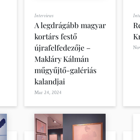
Interviews
Int
A legdrágább magyar
R
kortárs festő
Kr
újrafelfedezője –
Nov
Makláry Kálmán
műgyűjtő-galériás
kalandjai
Mar 24, 2024