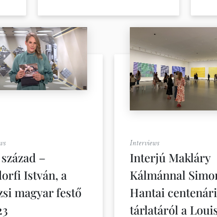
ws
Interviews
 század –
Interjú Makláry
orfi István, a
Kálmánnal Simo
izsi magyar festő
Hantai centenár
23
tárlatáról a Loui