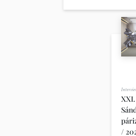
Intervie
XXI.
Sánd
pár
/ 20