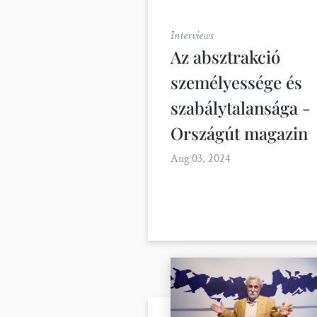
Interviews
Az absztrakció
személyessége és
szabálytalansága -
Országút magazin
Aug 03, 2024