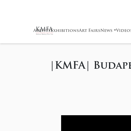
Artists
Exhibitions
Art Fairs
News
Video
|KMFA| Budapes