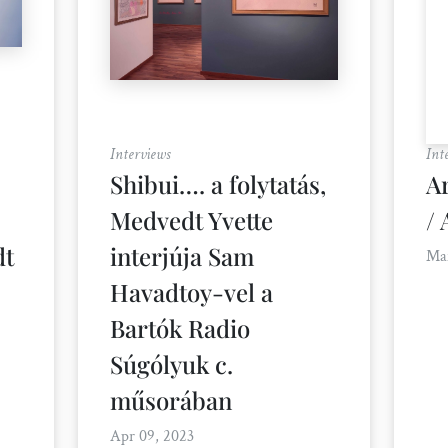
Interviews
Int
Shibui…. a folytatás,
A
Medvedt Yvette
/
dt
interjúja Sam
Mar
Havadtoy-vel a
Bartók Radio
Súgólyuk c.
műsorában
Apr 09, 2023