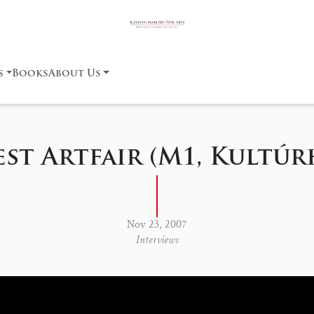
s
Books
About Us
t Artfair (M1, Kultúrhá
Nov 23, 2007
Interviews