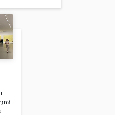
n
iumi
s