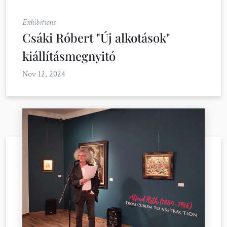
Exhibitions
Csáki Róbert "Új alkotások"
kiállításmegnyitó
Nov 12, 2024