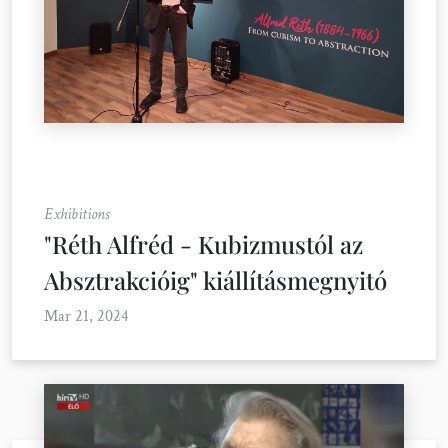
Exhibitions
"Réth Alfréd - Kubizmustól az
Absztrakcióig" kiállításmegnyitó
Mar 21, 2024